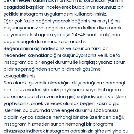
beklemeden kaldırmak mümkün mü sorunuzun yanıtını
aşağıdaki başlıkları inceleyerek bulabilir ve sorunsuz bir
şekilde Instagram uygulamasını kullanabilirsiniz.
Eğer çok fazla beğeni yaparak beğeni sınırını aştığınızı
düşünüyorsanız ve engel ne zaman kalkar diye merak
ediyorsanız Instagram yaklaşık 24-48 saat aralığında
beğeni engeli durumunu kaldıracaktır.
Beğeni sınırını aşmadıysanız ve sorunun farklı bir
nedenden kaynaklandığını düşünüyorsanız ve ilk defa
Instagram’da bir engel durumu ile karşılaştıysanız sorun
bildir seçeneğinden sorun bildirerek çözüme
kavuşabilirsiniz.
Son olarak, güvenilir olmadığını düşündüğünüz herhangi
bir site üzerinden şifrenizi paylaşarak veya Instagram
adresinize bu site üzerinden giriş sağladıysanız ve işlem
yaptıysanız, örnek verecek olursak beğeni kasma gibi
işlemler, bu durumda yine engel durumu söz konusu
olabilir. Ayrıca sadece herhangi bir site üzerinden değil,
Instagram hizmetleri sunan herhangi bir programı
cihazınıza indirerek Instagram adresinizin şifresini yine bu