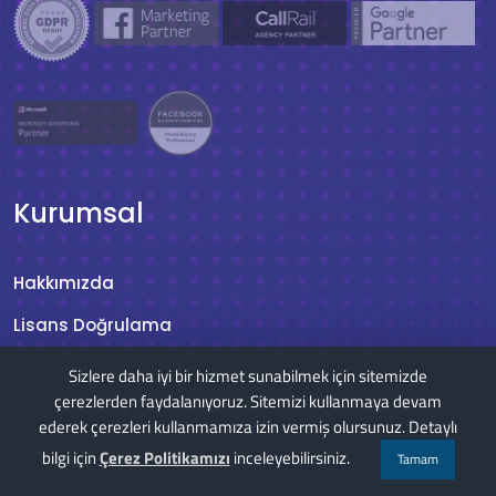
Kurumsal
Hakkımızda
Lisans Doğrulama
Banka Hesaplarımız
Sizlere daha iyi bir hizmet sunabilmek için sitemizde
çerezlerden faydalanıyoruz. Sitemizi kullanmaya devam
Vizyon & Misyon
ederek çerezleri kullanmamıza izin vermiş olursunuz. Detaylı
Hizmet Sözleşmesi
bilgi için
Çerez Politikamızı
inceleyebilirsiniz.
Tamam
Gizlilik Sözleşmesi