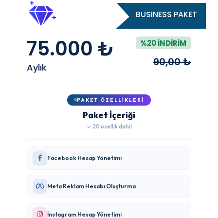
BUSINESS PAKET
75.000 ₺
%20 İNDIRIM
90,00 ₺
Aylık
PAKET ÖZELLIKLERI
Paket İçeriği
✓ 20 özellik dahil
Facebook Hesap Yönetimi
Meta Reklam Hesabı Oluşturma
İnstagram Hesap Yönetimi