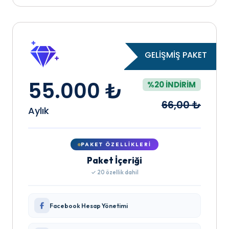
GELİŞMİŞ PAKET
55.000 ₺
%20 İNDIRIM
66,00 ₺
Aylık
PAKET ÖZELLIKLERI
Paket İçeriği
✓ 20 özellik dahil
Facebook Hesap Yönetimi